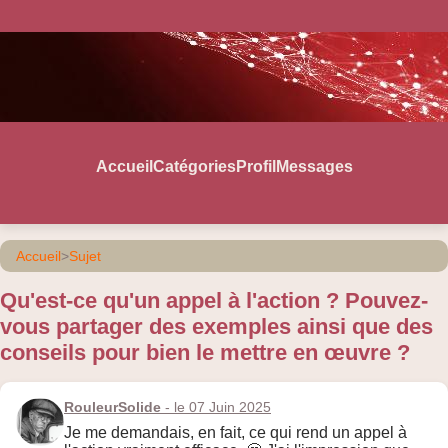
Accueil
Catégories
Profil
Messages
Accueil
>
Sujet
Qu'est-ce qu'un appel à l'action ? Pouvez-
vous partager des exemples ainsi que des
conseils pour bien le mettre en œuvre ?
RouleurSolide
- le 07 Juin 2025
Je me demandais, en fait, ce qui rend un appel à