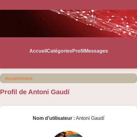
Accueil
Catégories
Profil
Messages
Accueil
>
Users
Profil de Antoni Gaudí
Nom d'utilisateur :
Antoni Gaudí